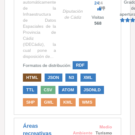
automáticamente
Grad
24
24
de la
d
Diputación
Infraestructura
apertur
de Cádiz
Visitas
de Datos
568
Espaciales de la
Provincia de
Cádiz
(IDECádiz), la
cual pone a
disposición de...
Formatos de distribución:
RDF
HTML
JSON
N3
XML
TTL
CSV
ATOM
JSONLD
SHP
GML
KML
WMS
Áreas
Medio
recreativas
Ambiente
Turismo