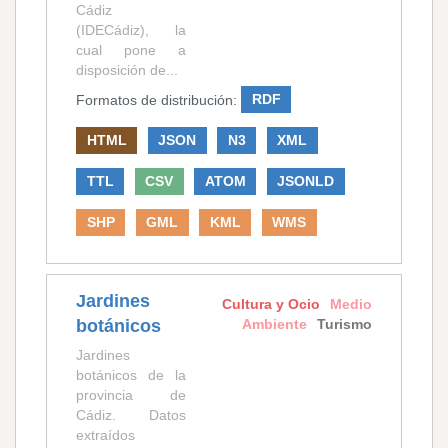
Cádiz
(IDECádiz), la
cual pone a
disposición de...
Formatos de distribución:
RDF
HTML
JSON
N3
XML
TTL
CSV
ATOM
JSONLD
SHP
GML
KML
WMS
Jardines
Cultura y Ocio
Medio
botánicos
Ambiente
Turismo
Jardines
botánicos de la
provincia de
Cádiz. Datos
extraídos