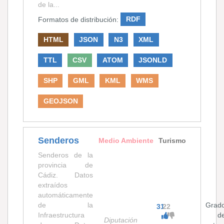
de la...
Formatos de distribución:
RDF
HTML
JSON
N3
XML
TTL
CSV
ATOM
JSONLD
SHP
GML
KML
WMS
GEOJSON
Senderos
Medio Ambiente
Turismo
Senderos de la
provincia de
Cádiz. Datos
extraídos
automáticamente
de la
Grad
31
22
Infraestructura
d
Diputación