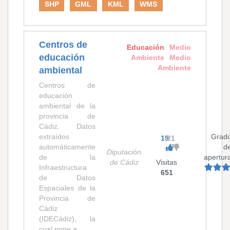
SHP
GML
KML
WMS
Centros de
Educación
Medio
educación
Ambiente
Medio
Ambiente
ambiental
Centros de
educación
ambiental de la
provincia de
Cádiz. Datos
extraídos
Grad
19
21
automáticamente
d
Diputación
de la
apertur
de Cádiz
Visitas
Infraestructura
651
de Datos
Espaciales de la
Provincia de
Cádiz
(IDECádiz), la
cual pone a...