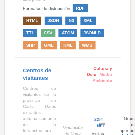
Formatos de distribución:
RDF
HTML
JSON
N3
XML
TTL
CSV
ATOM
JSONLD
SHP
GML
KML
WMS
Cultura y
Centros de
Ocio
Medio
visitantes
Ambiente
Centros de
visitantes de la
provincia de
Cádiz. Datos
extraídos
automáticamente
Grad
22
14
de la
d
Diputación
Infraestructura
apertur
de Cádiz
Visitas