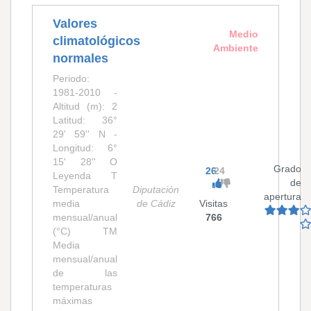
Valores
Medio
climatológicos
Ambiente
normales
Periodo:
1981-2010 -
Altitud (m): 2
Latitud: 36°
29' 59'' N -
Longitud: 6°
15' 28'' O
Grado
26
24
Leyenda T
de
Temperatura
Diputación
apertura
media
de Cádiz
Visitas
mensual/anual
766
(°C) TM
Media
mensual/anual
de las
temperaturas
máximas