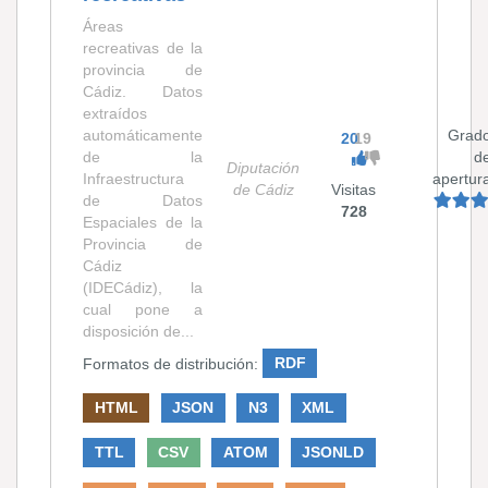
Áreas
recreativas de la
provincia de
Cádiz. Datos
extraídos
automáticamente
Grad
20
19
de la
d
Diputación
Infraestructura
apertur
de Cádiz
Visitas
de Datos
728
Espaciales de la
Provincia de
Cádiz
(IDECádiz), la
cual pone a
disposición de...
Formatos de distribución:
RDF
HTML
JSON
N3
XML
TTL
CSV
ATOM
JSONLD