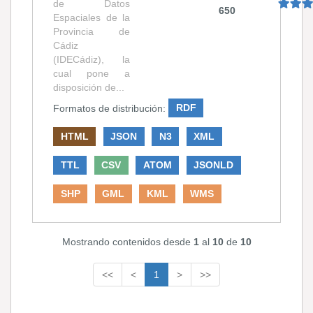
de Datos
650
Espaciales de la
Provincia de
Cádiz
(IDECádiz), la
cual pone a
disposición de...
Formatos de distribución:
RDF
HTML
JSON
N3
XML
TTL
CSV
ATOM
JSONLD
SHP
GML
KML
WMS
Mostrando contenidos desde
1
al
10
de
10
<<
<
1
>
>>