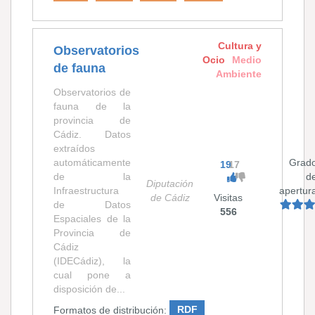
Cultura y
Observatorios
Ocio
Medio
de fauna
Ambiente
Observatorios de
fauna de la
provincia de
Cádiz. Datos
extraídos
automáticamente
Grad
19
17
de la
d
Diputación
Infraestructura
apertur
de Cádiz
Visitas
de Datos
556
Espaciales de la
Provincia de
Cádiz
(IDECádiz), la
cual pone a
disposición de...
Formatos de distribución:
RDF