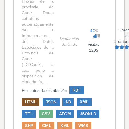
Playas de la
provincia de
Cádiz. Datos
extraídos
automáticamente
de la
Grad
42
26
Infraestructura
d
Diputación
de Datos
apertur
de Cádiz
Visitas
Espaciales de la
1295
Provincia de
Cádiz
(IDECádiz), la
cual pone a
disposición de
ciudadanía,...
Formatos de distribución:
RDF
HTML
JSON
N3
XML
TTL
CSV
ATOM
JSONLD
SHP
GML
KML
WMS