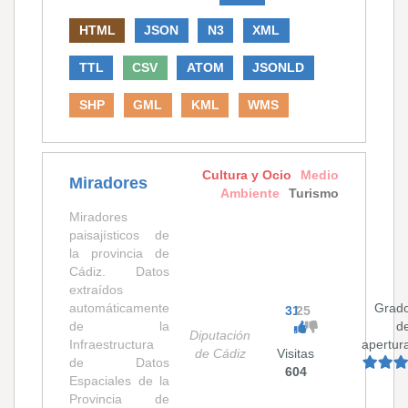
HTML
JSON
N3
XML
TTL
CSV
ATOM
JSONLD
SHP
GML
KML
WMS
Cultura y Ocio
Medio
Miradores
Ambiente
Turismo
Miradores
paisajísticos de
la provincia de
Cádiz. Datos
extraídos
automáticamente
Grad
31
25
de la
d
Diputación
Infraestructura
apertur
de Cádiz
Visitas
de Datos
604
Espaciales de la
Provincia de