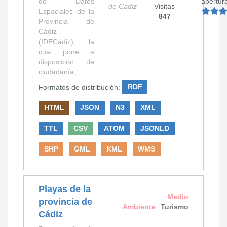
de Datos
apertur
de Cádiz
Visitas
Espaciales de la
847
Provincia de
Cádiz
(IDECádiz), la
cual pone a
disposición de
ciudadanía,...
Formatos de distribución:
RDF
HTML
JSON
N3
XML
TTL
CSV
ATOM
JSONLD
SHP
GML
KML
WMS
Playas de la
Medio
provincia de
Ambiente
Turismo
Cádiz